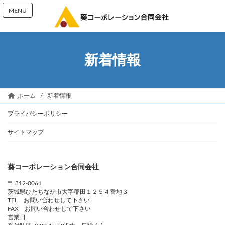
コ
ナ
MENU
ン
ビ
テ
ゲ
ン
ー
ツ
シ
へ
ョ
新着情報
ス
ン
キ
に
ッ
移
プ
動
ホーム
新着情報
プライバシーポリシー
サイトマップ
葵コーポレーション合同会社
〒 312-0061
茨城県ひたちなか市大字稲田１２５４番地３
TEL お問い合わせして下さい
FAX お問い合わせして下さい
営業日