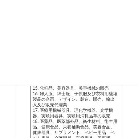
7. 衣料品の製造、仲介、輸出、輸入及び管
理
8. 美容化粧品の販売
9. 住宅のリフォームと請負
10. 中古車の売買
11. 日本での外国人材に関する特定技能外国
人新規在留人材の紹介
12. 日本での外国人材に関する特定技能外国
人新規在留人材の受入れに係る特定技能所
属機関支援業務
13. ナイトクラブ、ラウンジ、パブ、スナッ
ク、バー、キャバレークラブ、ライブハウ
事業
ス、ダンスホール等の飲食店、企画及び経
内容
営
14. ホテル、旅館、民宿等宿泊施設の経営
15. 化粧品、美容器具、美容機械の販売
16. 婦人服、紳士服、子供服及び衣料用繊維
製品の企画、デザイン、製造、販売、輸出
入及び販売代理業
17. 医療用機械器具、理化学機器、光学機
器、実験用器具、実験用消耗品等の販売
18. 医薬品、医薬部外品、衛生材料、衛生用
品、健康食品、栄養補助食品、美容食品、
健康器具、サプリメント、ベビー用品、ペ